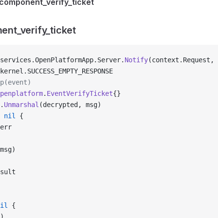
component_verify_ticket
t_verify_ticket
services.OpenPlatformApp.Server.
Notify
(context.Request, 
kernel.SUCCESS_EMPTY_RESPONSE
p(event)
penplatform
.
EventVerifyTicket
{}
.
Unmarshal
(decrypted, msg)
 nil
 {
err
msg)
sult
il
 {
)