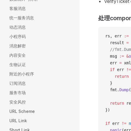
VerifyTicket
客服消息
处理componen
统一服务消息
动态消息
rs, err 
:=
 
小程序码
  result 
=
 
消息解密
  //fmt.Dum
内容安全
  msg 
:=
 &
o
  err 
=
 xml
生物认证
  if
 err 
!=
附近的小程序
    return
 
订阅消息
  }
  fmt.
Dump
(
服务市场
安全风控
  return
 re
})
URL Scheme
URL Link
if
 err 
!=
 n
Short Link
  panic
(err