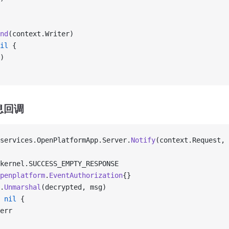
nd
(context.Writer)
il
 {
)
息回调
services.OpenPlatformApp.Server.
Notify
(context.Request, 
kernel.SUCCESS_EMPTY_RESPONSE
penplatform
.
EventAuthorization
{}
.
Unmarshal
(decrypted, msg)
 nil
 {
err