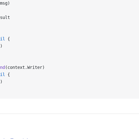
msg)
sult
il
 {
)
nd
(context.Writer)
il
 {
)