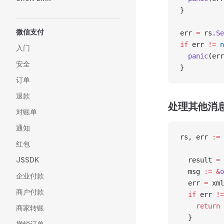
}
微信支付
err 
=
 rs.
Se
if
 err 
!=
 n
入门
  panic
(err
安全
}
订单
退款
处理其他消
对账单
通知
rs, err 
:=
 
红包
JSSDK
  result 
=
 
  msg 
:=
 &
o
企业付款
  err 
=
 xml
商户付款
  if
 err 
!=
    return
 
商家转账
  }
撤销订单