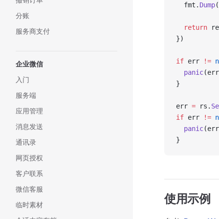
  fmt.
Dump
(
分账
  return
 re
服务商支付
})
if
 err 
!=
 n
企业微信
  panic
(err
入门
}
服务端
err 
=
 rs.
Se
应用管理
if
 err 
!=
 n
消息发送
  panic
(err
}
通讯录
网页授权
客户联系
微信客服
使用示例
临时素材