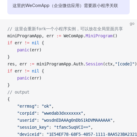
这里的WeComApp（企业微信应用）需要跟小程序关联
go
// 这里会重新fork一个小程序实例，可以放在全局里面共享
miniProgramApp, err 
:=
 WeComApp.
MiniProgram
()
if
 err 
!=
 nil
 {
	panic
(err)
}
res, err 
:=
 miniProgramApp.Auth.
Session
(ctx,
"[code]"
)
if
 err 
!=
 nil
 {
	panic
(err)
}
// output
{
	"errmsg"
: 
"ok"
,
	"corpid"
: 
"wwedab3dxxxxxxx"
,
	"userid"
: 
"wosdnEDAAAg0nDbS1kDVMAAAAAA"
,
	"session_key"
: 
"tfanc5uqVCI=="
,
	"deviceid"
: 
"1E54EF78-68F5-4057-1111-8AA523BA2321