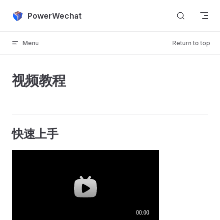
Skip to content
PowerWechat
Menu
Return to top
视频教程
快速上手